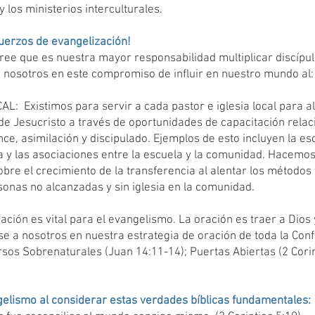
y los ministerios interculturales. ​
fuerzos de evangelización!
ee que es nuestra mayor responsabilidad multiplicar discípulo
a nosotros en este compromiso de influir en nuestro mundo al:
L: Existimos para servir a cada pastor e iglesia local para a
e Jesucristo a través de oportunidades de capacitación relac
ce, asimilación y discipulado. Ejemplos de esto incluyen la esc
a y las asociaciones entre la escuela y la comunidad. Hacemos 
bre el crecimiento de la transferencia al alentar los métodos 
rsonas no alcanzadas y sin iglesia en la comunidad.
ión es vital para el evangelismo. La oración es traer a Dios 
rse a nosotros en nuestra estrategia de oración de toda la Con
sos Sobrenaturales (Juan 14:11-14); Puertas Abiertas (2 Corin
elismo al considerar estas verdades bíblicas fundamentales: