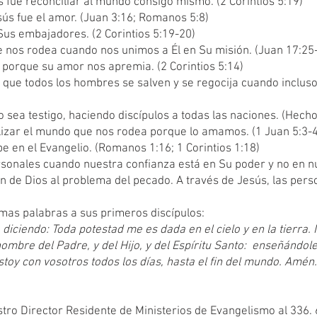
s fue reconciliar al mundo consigo mismo. (2 Corintios 5:19)
sús fue el amor. (Juan 3:16; Romanos 5:8)
us embajadores. (2 Corintios 5:19-20)
 nos rodea cuando nos unimos a Él en Su misión. (Juan 17:25
porque su amor nos apremia. (2 Corintios 5:14)
 que todos los hombres se salven y se regocija cuando inclus
 sea testigo, haciendo discípulos a todas las naciones. (Hech
zar el mundo que nos rodea porque lo amamos. (1 Juan 5:3-4
be en el Evangelio. (Romanos 1:16; 1 Corintios 1:18)
sonales cuando nuestra confianza está en Su poder y no en nu
 de Dios al problema del pecado. A través de Jesús, las perso
imas palabras a sus primeros discípulos:
 diciendo: Toda potestad me es dada en el cielo y en la tierra. 
ombre del Padre, y del Hijo, y del Espíritu Santo:
enseñándole
toy con vosotros todos los días, hasta el fin del mundo. Amén.
tro Director Residente de Ministerios de Evangelismo al 336. 