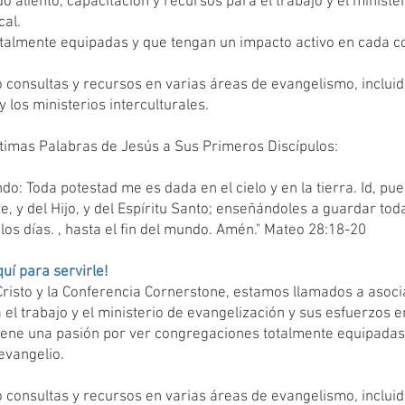
 aliento, capacitación y recursos para el trabajo y el ministe
cal.
talmente equipadas y que tengan un impacto activo en cada c
onsultas y recursos en varias áreas de evangelismo, incluida 
 y los ministerios interculturales.
ltimas Palabras de Jesús a Sus Primeros Discípulos:
ndo: Toda potestad me es dada en el cielo y en la tierra. Id, pu
, y del Hijo, y del Espíritu Santo; enseñándoles a guardar to
 los días. , hasta el fin del mundo. Amén." Mateo 28:18-20
uí para servirle!
Cristo y la Conferencia Cornerstone, estamos llamados a asoci
 el trabajo y el ministerio de evangelización y sus esfuerzos e
iene una pasión por ver congregaciones totalmente equipadas
 evangelio.
onsultas y recursos en varias áreas de evangelismo, incluida 